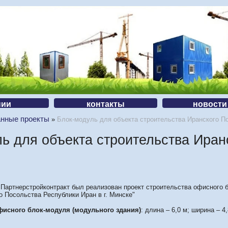
нии
контакты
новости
анные проекты
»
Блок-модуль для объекта строительства Иранского По
ь для объекта строительства Иранс
 Партнерстройконтракт был реализован проект строительства офисного 
о Посольства Республики Иран в г. Минске"
фисного блок-модуля (модульного здания)
: длина – 6,0 м; ширина – 4,