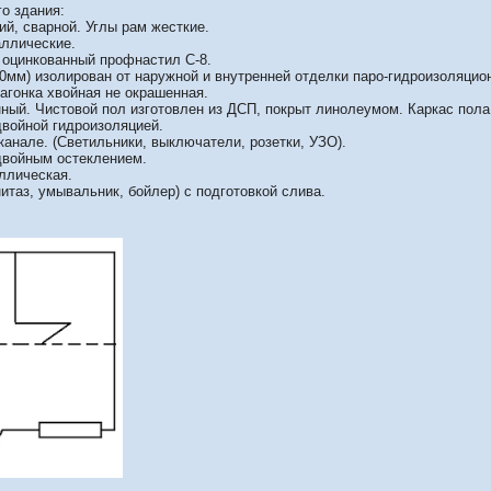
о здания:
й, сварной. Углы рам жесткие.
аллические.
 оцинкованный профнастил С-8.
мм) изолирован от наружной и внутренней отделки паро-гидроизоляцио
вагонка хвойная не окрашенная.
ый. Чистовой пол изготовлен из ДСП, покрыт линолеумом. Каркас пола
двойной гидроизоляцией.
канале. (Светильники, выключатели, розетки, УЗО).
двойным остеклением.
ллическая.
итаз, умывальник, бойлер) с подготовкой слива.