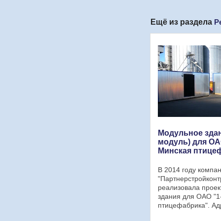
Ещё из раздела
Р
Модульное здан
модуль) для ОА
Минская птице
В 2014 году комп
"Партнерстройконт
реализовала проек
здания для ОАО "1
птицефабрика". Ад
размещения блок-м