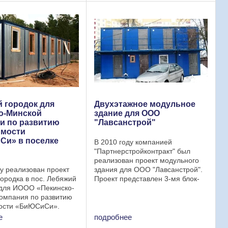
ина – 7,2 ...
...
 городок для
Двухэтажное модульное
о-Минской
здание для ООО
и по развитию
"Лавсанстрой"
имости
и» в поселке
В 2010 году компанией
й
"Партнерстройконтракт" был
реализован проект модульного
ду реализован проект
здания для ООО "Лавсанстрой".
городка в пос. Лебяжий
Проект представлен 3-мя блок-
) для ИООО «Пекинско-
модулями. Каждый модуль
омпания по развитию
включает 8 блок-контейнеров
ости «БиЮСиСи».
(бытовок). 1-ый этаж модульного
ородок в Лебяжем
здания: 1 блок- контейнер ...
е
подробнее
з бытовок собственного