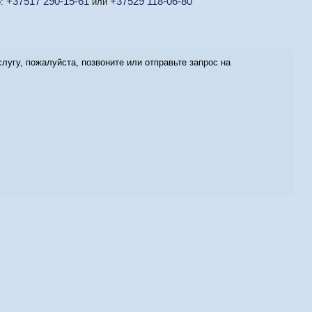
+37517 290-15-61
+37529 118-06-80
е
:
или
угу, пожалуйста, позвоните или отправьте запрос на