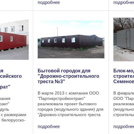
"Острошицкий
12х6х2,6 м. Модульное здание
Минского 
подробнее
подробне
модульного
состоит из 2 частей: комната для
модульное
спользуется
размещения сотрудников ...
в качеств
переодева
ля
Бытовой городок для
Блок-мо
сийского
"Дорожно-строительного
строител
треста №3"
Семенова
рат"
В марте 2013 г. компания ООО
В феврале
пания
"Партнерстройконтракт"
ООО "Парт
ракт"
реализовала проект бытового
реализова
одуль
городка (модульного здания) для
(модульно
 с размерами
"Дорожно-строительного треста
строитель
я белорусско-
№3". Бытовой городок состоит из
по улице 
стного
бытовок собственного
Специфика
подробнее
подробне
тгазоаппарат".
производства. Проект данного
Габаритны