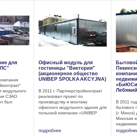
т из 6 блок-
бытового городка включает ...
модуля: дл
к). ...
ние для
Офисный модуль для
Бытовой
ЛС"
гостиницы "Виктория"
Пекинск
(акционерное общество
компани
UNIBEP SPOLKA AKCYJNA)
недвиж
 компания
«БиЮСиС
йконтракт"
Лебяжи
т модульного
В 2011 г. Партнерстройконтракт
нии СЗАО
реализовал проект по
кт был
производству и монтажу
В 2011 го
блок-
офисного модульного здания для
бытового 
ок модуль
польской компании «UNIBEP
(г. Минск
) состоит из
SPOLKA AKCYJNA». Структура
Минская к
ров.
офисного модуля (модульного
недвижим
здания): — Модульное здание
Бытовой г
подробнее
подробне
состоит из 7 бытовок ...
состоит и