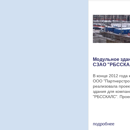
Блок-модуль состои
контейнеров (бытово
Модульное зда
СЗАО "РБССКА
В конце 2012 года
ООО "Партнерстро
реализовала проек
здания для компа
"РБССКАЛС". Прое
представлен 2-мя 
модулями. 1-ый бл
(модульное здание 
8-ми блок-контейне
Габаритные ...
подробнее