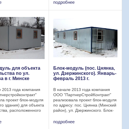
района. Данное
leasing d.o.o.». Блок-модуль
е
подробнее
 здание используется
двухэтажный (6,0 х 4,8 х 5,0 м)
е помещения для
состоит из 4-х блок-контейнеров
ния спортсменов и ...
(бытовок) с ...
дуль для объекта
Блок-модуль (пос. Цнянка,
ьства по ул.
ул. Дзержинского). Январь-
 в г. Минске
февраль 2013 г.
 2013 года компания
В начале 2013 года компания
нерстройконтракт"
ООО "ПартнерСтройКонтракт"
ла проект блок-модуля
реализовала проект блок-модуля
го здания) для объекта
по адресу: пос. Цнянка (Минский
ства, расположенного
район), ул. Дзержинского. Блок-
Семенова в г. Минске.
модуль: Габаритные размеры:
ция блок-модуля:
Длина – 16,8 м; Ширина – 6,0 м.
е
подробнее
е размеры блок-
Высота - 2,6 - 2,5 м. Конструкция