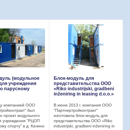
дуль (модульное
Блок-модуль для
 для учреждения
представительства ООО
о парусному
«Riko industrijski, gradbeni
inženiring in leasing d.o.o.»
ду компанией ООО
В июне 2013 г. компания ООО
тройконтракт" был
"Партнертройконтракт"
н проект модульного
изготовила блок-модуль для
я учреждения "РЦОП
представительства ООО «Riko
ому спорту" в д. Качино
industrijski, gradbeni inženiring in