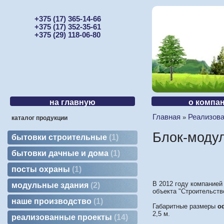
+375 (17) 365-14-66
+375 (17) 352-35-61
+375 (29) 118-06-80
на главную
о компа
Главная
Реализов
»
каталог продукции
Блок-модул
бытовки строительные
1
бытовки дачные и дома
1
посты охраны
1
В 2012 году компанией
модульные здания
2
объекта "Строительств
наше производство
1
Габаритные размеры
о
2,5 м.
реализованные проекты
14