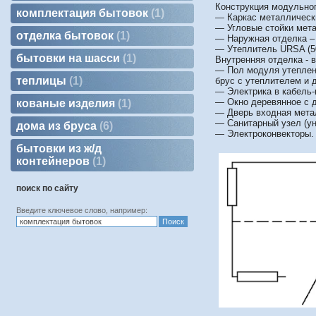
Конструкция модульног
комплектация бытовок
1
— Каркас металлически
— Угловые стойки мет
отделка бытовок
1
— Наружная отделка –
— Утеплитель URSA (50
бытовки на шасси
1
Внутренняя отделка - 
— Пол модуля утепленн
теплицы
1
брус с утеплителем и 
— Электрика в кабель-
— Окно деревянное с 
кованые изделия
1
— Дверь входная мета
— Санитарный узел (ун
дома из бруса
6
— Электроконвекторы.
бытовки из ж/д
контейнеров
1
поиск по сайту
Введите ключевое слово, например: