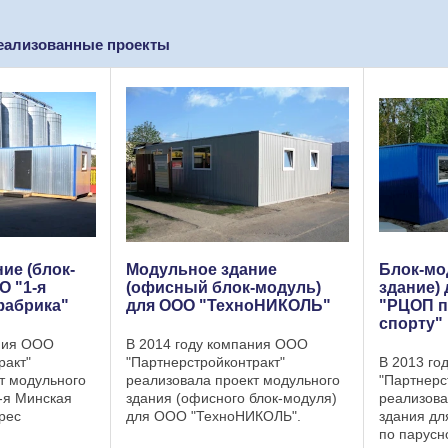
еализованные проекты
ие (блок-
Модульное здание
Блок-мо
О "1-я
(офисный блок-модуль)
здание)
фабрика"
для ООО "ТехноНИКОЛЬ"
"РЦОП п
спорту"
ания ООО
В 2014 году компания ООО
ракт"
"Партнерстройконтракт"
В 2013 го
т модульного
реализовала проект модульного
"Партнерс
-я Минская
здания (офисного блок-модуля)
реализова
рес
для ООО "ТехноНИКОЛЬ".
здания дл
одуля: СХП д.
Размер модульного здания:
по парусн