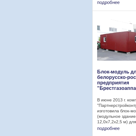
Дубовляны и СХП 
подробнее
городок". Размер 
здания: 6х2,4 м. И
для ...
Блок-модуль д
белорусско-рос
предприятия
"Брестгазоаппа
В июне 2013 г. ком
"Партнерстройконт
изготовила блок-м
(модульное здание
12,0х7,2х2,5 м) дл
российского совме
подробнее
предприятия "Брес