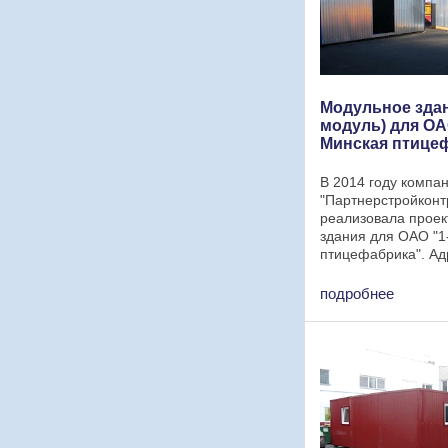
Модульное здан
модуль) для ОА
Минская птице
В 2014 году комп
"Партнерстройконт
реализовала проек
здания для ОАО "1
птицефабрика". Ад
размещения блок-м
Дубовляны и СХП 
подробнее
городок". Размер 
здания: 6х2,4 м. И
для ...