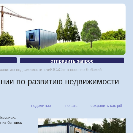
отправить запрос
 развитию недвижимости «БиЮСиСи» в поселке Лебяжий
ании по развитию недвижимости
поделиться
печать
сохранить как pdf
екинско-
 из бытовок