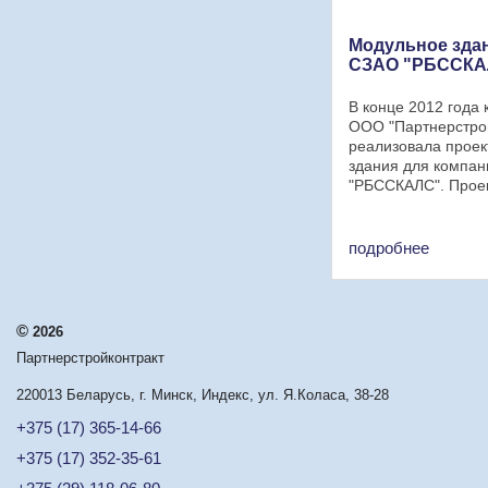
Модульное зда
СЗАО "РБССКА
В конце 2012 года
ООО "Партнерстро
реализовала проек
здания для компа
"РБССКАЛС". Прое
представлен 2-мя 
модулями. 1-ый бл
(модульное здание 
подробнее
8-ми блок-контейне
Габаритные ...
©
2026
Партнерстройконтракт
220013 Беларусь, г. Минск, Индекс, ул. Я.Коласа, 38-28
+375 (17) 365-14-66
+375 (17) 352-35-61