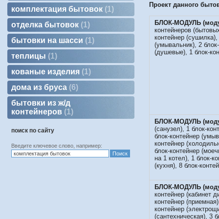
Проект данного бытов
комплектация бытовок
1
БЛОК-МОДУЛЬ (моду
отделка бытовок
1
контейнеров (бытовых
контейнер (сушилка), 
бытовки на шасси
1
(умывальник), 2 блок
(душевые), 1 блок-кон
теплицы
1
кованые изделия
1
дома из бруса
6
бытовки из ж/д
контейнеров
1
БЛОК-МОДУЛЬ
(мод
(санузел), 1 блок-кон
поиск по сайту
блок-контейнер (умыв
контейнер (холодильн
Введите ключевое слово, например:
блок-контейнер (моеч
на 1 котел), 1 блок-к
(кухня), 8 блок-конте
БЛОК-МОДУЛЬ
(мод
контейнер (кабинет ди
контейнер (приемная),
контейнер (электрощи
(сантехническая), 3 