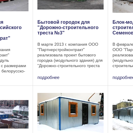
ля
Бытовой городок для
Блок-мо
сийского
"Дорожно-строительного
строител
треста №3"
Семенова
рат"
В марте 2013 г. компания ООО
В феврале
пания
"Партнерстройконтракт"
ООО "Парт
ракт"
реализовала проект бытового
реализова
одуль
городка (модульного здания) для
(модульно
 с размерами
"Дорожно-строительного треста
строитель
я белорусско-
№3". Бытовой городок состоит из
по улице 
стного
бытовок собственного
Специфика
подробнее
подробне
тгазоаппарат".
производства. Проект данного
Габаритны
т из 6 блок-
бытового городка включает ...
модуля: дл
к). ...