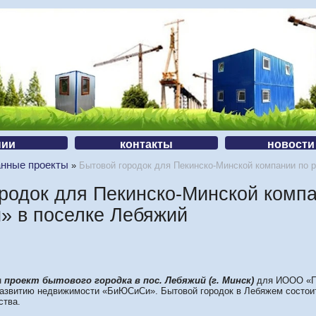
нии
контакты
новости
анные проекты
»
Бытовой городок для Пекинско-Минской компании по
родок для Пекинско-Минской комп
 в поселке Лебяжий
н
проект бытового городка в пос. Лебяжий (г. Минск)
для ИООО «П
развитию недвижимости «БиЮСиСи». Бытовой городок в Лебяжем состоит
ства.