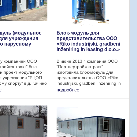
дуль (модульное
Блок-модуль для
 для учреждения
представительства ООО
о парусному
«Riko industrijski, gradbeni
inženiring in leasing d.o.o.»
ду компанией ООО
В июне 2013 г. компания ООО
тройконтракт" был
"Партнертройконтракт"
н проект модульного
изготовила блок-модуль для
я учреждения "РЦОП
представительства ООО «Riko
ому спорту" в д. Качино
industrijski, gradbeni inženiring in
района. Данное
leasing d.o.o.». Блок-модуль
е
подробнее
 здание используется
двухэтажный (6,0 х 4,8 х 5,0 м)
е помещения для
состоит из 4-х блок-контейнеров
ния спортсменов и ...
(бытовок) с ...