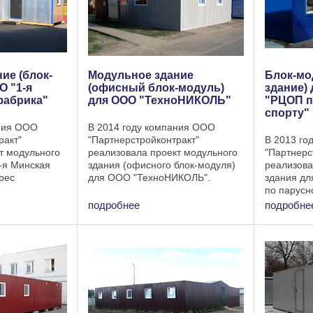
ие (блок-
Модульное здание
Блок-мо
О "1-я
(офисный блок-модуль)
здание)
фабрика"
для ООО "ТехноНИКОЛЬ"
"РЦОП п
спорту"
ания ООО
В 2014 году компания ООО
ракт"
"Партнерстройконтракт"
В 2013 го
т модульного
реализовала проект модульного
"Партнерс
-я Минская
здания (офисного блок-модуля)
реализова
рес
для ООО "ТехноНИКОЛЬ".
здания дл
одуля: СХП д.
Размер модульного здания:
по парусн
"Острошицкий
12х6х2,6 м. Модульное здание
Минского 
подробнее
подробне
модульного
состоит из 2 частей: комната для
модульное
спользуется
размещения сотрудников ...
в качеств
переодева