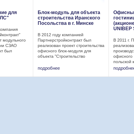
ние для
Блок-модуль для объекта
Офисный
ЛС"
строительства Иранского
гостини
Посольства в г. Минске
(акцион
UNIBEP
 компания
йконтракт"
В 2012 году компанией
т модульного
Партнерстройконтракт был
В 2011 г.
нии СЗАО
реализован проект строительства
реализова
кт был
офисного блок-модуля для
производс
блок-
объекта "Строительство
офисного 
ок модуль
Посольства Республики Иран в г.
польской 
) состоит из
Минске" Габаритные размеры
SPOLKA A
подробнее
подробне
ров.
офисного блок-модуля
офисного 
(модульного здания) : длина –
здания): 
6,0 м; ...
состоит из