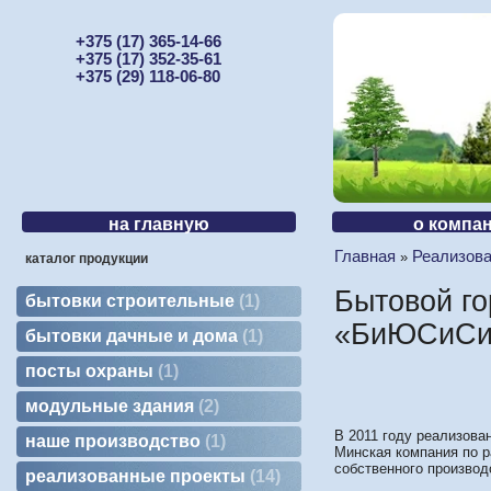
+375 (17) 365-14-66
+375 (17) 352-35-61
+375 (29) 118-06-80
на главную
о компа
Главная
Реализов
»
каталог продукции
Бытовой го
бытовки строительные
1
«БиЮСиСи»
бытовки дачные и дома
1
посты охраны
1
модульные здания
2
В 2011 году реализова
наше производство
1
Минская компания по 
собственного производ
реализованные проекты
14