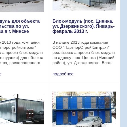
дуль для объекта
Блок-модуль (пос. Цнянка,
ьства по ул.
ул. Дзержинского). Январь-
 в г. Минске
февраль 2013 г.
 2013 года компания
В начале 2013 года компания
нерстройконтракт"
ООО "ПартнерСтройКонтракт"
ла проект блок-модуля
реализовала проект блок-модуля
го здания) для объекта
по адресу: пос. Цнянка (Минский
ства, расположенного
район), ул. Дзержинского. Блок-
Семенова в г. Минске.
модуль: Габаритные размеры:
ция блок-модуля:
Длина – 16,8 м; Ширина – 6,0 м.
е
подробнее
е размеры блок-
Высота - 2,6 - 2,5 м. Конструкция
ина – 7,2 ...
...