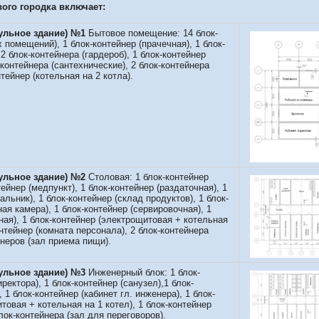
ого городка включает:
льное здание) №1
Бытовое помещение: 14 блок-
 помещений), 1 блок-контейнер (прачечная), 1 блок-
2 блок-контейнера (гардероб), 1 блок-контейнер
-контейнера (сантехнические), 2 блок-контейнера
тейнер (котельная на 2 котла).
ульное здание)
№2
Столовая: 1 блок-контейнер
тейнер (медпункт), 1 блок-контейнер (раздаточная), 1
альник), 1 блок-контейнер (склад продуктов), 1 блок-
ая камера), 1 блок-контейнер (сервировочная), 1
ная), 1 блок-контейнер (электрощитовая + котельная
онтейнер (комната персонала), 2 блок-контейнера
йнеров (зал приема пищи).
ульное здание)
№3
Инженерный блок: 1 блок-
ректора), 1 блок-контейнер (санузел),1 блок-
 1 блок-контейнер (кабинет гл. инженера), 1 блок-
товая + котельная на 1 котел), 1 блок-контейнер
блок-контейнера (зал для переговоров).