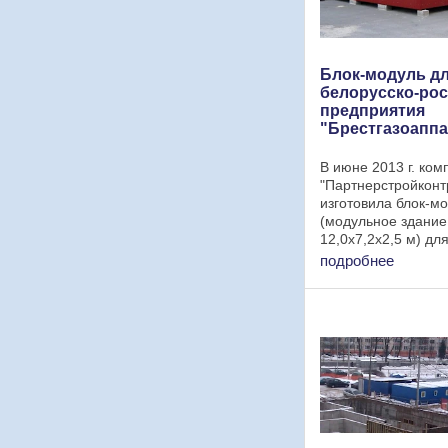
Блок-модуль д
белорусско-рос
предприятия
"Брестгазоаппа
В июне 2013 г. ком
"Партнерстройконт
изготовила блок-м
(модульное здание
12,0х7,2х2,5 м) дл
российского совме
подробнее
предприятия "Брес
Блок-модуль состои
контейнеров (бытово