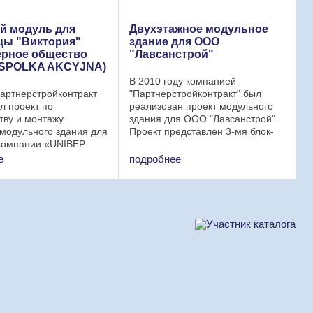
 модуль для
Двухэтажное модульное
цы "Виктория"
здание для ООО
ерное общество
"Лавсанстрой"
 SPOLKA AKCYJNA)
В 2010 году компанией
 Партнерстройконтракт
"Партнерстройконтракт" был
л проект по
реализован проект модульного
тву и монтажу
здания для ООО "Лавсанстрой".
модульного здания для
Проект представлен 3-мя блок-
компании «UNIBEP
модулями. Каждый модуль
KCYJNA». Структура
включает 8 блок-контейнеров
е
подробнее
модуля (модульного
(бытовок). 1-ый этаж модульного
— Модульное здание
здания: 1 блок- контейнер ...
 7 бытовок ...