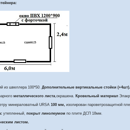
тейнера:
й из швеллера 100*50.
Дополнительные вертикальные стойки
(+4шт)
варного
металлического листа
,окрашена.
Кровельный материал
Элакро
етру минераловатный URSA
100 мм,
изолирован пароветрозащитной пле
:
утепленный,
покрыт линолеумом
по плите ДСП 18мм.
ческим листом.