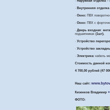
·
Наружная отделка
– 
·
Внутренняя отделка
·
Окно:
ПВХ поворотно
·
Окно:
ПВХ с форточк
·
Дверь входная
:
мет
подшипниках
(1шт).
·
Устройство перегор
·
Устройство закладн
·
Электрика:
кабель ме
Стоимость данной ко
4 700,00 рублей (47 00
www.
bytov
Наш сайт:
+
Кизенков Владимир
ФОТО: