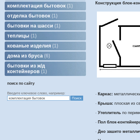
Конструкция блок-кон
комплектация бытовок
1
отделка бытовок
1
бытовки на шасси
1
теплицы
1
кованые изделия
1
дома из бруса
6
бытовки из ж/д
контейнеров
1
поиск по сайту
Введите ключевое слово, например:
·
Каркас:
металлически
·
Крыша:
плоская из с
·
Утеплитель
по перим
·
Пол блок-контейнера
·
Дно зашито металли