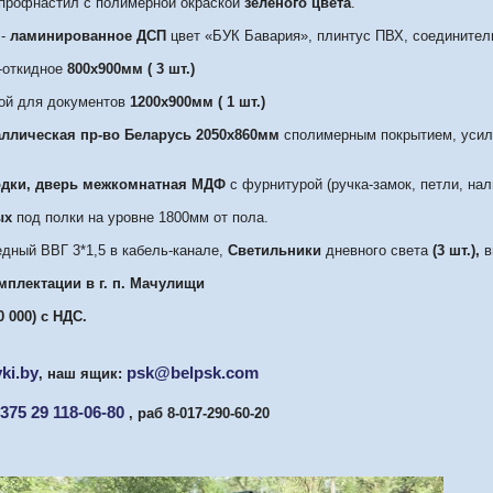
профнастил с полимерной окраской
зеленого цвета
.
-
ламинированное ДСП
цвет «БУК Бавария», плинтус ПВХ, соединител
-откидное
800х900мм
( 3 шт.)
ой для документов
1200х900мм
( 1 шт.)
аллическая пр-во Беларусь 2050х860мм
сполимерным покрытием, усиле
одки, дверь межкомнатная МДФ
с фурнитурой (ручка-замок, петли, нал
ых
под полки на уровне 1800мм от пола.
дный ВВГ 3*1,5 в кабель-канале,
Светильники
дневного света
(3 шт.),
в
мплектации в г. п. Мачулищи
0 000)
c
НДС.
ki
.
by
psk@belpsk.com
,
наш ящик:
375 29 118-06-80
, раб 8-017-290-60-20