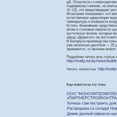
дБ. Относятся к слабогорючим
подвержены гниению, не впиты
11−12), что предотвращает рост
Испытания показывают, что ма
естественную циркуляцию водя
температуры и влажности возд
Кстати, ближайшим «родственн
блоки и стеновые панели из ще
пустотелых блоков, которые м
завод «Дюрисол» на постсовет
В Беларуси производства пока 
уже несколько десятков — 25 д
приживется, то явление может
Подробнее читать всю статью 
http://realty.tut.by/news/buil
http://real
Читать полностью:
Еще новости на эту тему:
ООО "МОНОЛИТКОМПЛЕКТ-
«ПАРТНЕРСТРОЙКОНТРАКТ
Хочешь сам построить дом?
Распродажа со склада! Нов
Домик дачный каркасно-щи