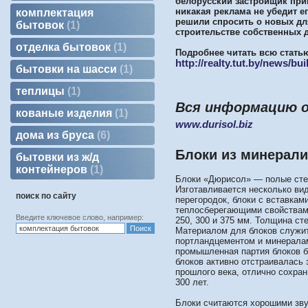
белорусский застройщик при
никакая реклама не убедит ег
комплектация
решили спросить о новых дл
бытовок
1
строительстве собственных 
отделка бытовок
1
Подробнее читать всю статью
http://realty.tut.by/news/bu
бытовки на шасси
1
теплицы
1
Вся информацию о
кованые изделия
1
www.durisol.biz
дома из бруса
6
Блоки из минерал
бытовки из ж/д
контейнеров
1
Блоки «Дюрисол» — полые стен
Изготавливается несколько ви
поиск по сайту
перегородок, блоки с вставка
теплосберегающими свойствами
Введите ключевое слово, например:
250, 300 и 375 мм. Толщина ст
Материалом для блоков служит
портландцементом и минералами
промышленная партия блоков б
блоков активно отстраивалась 
прошлого века, отлично сохра
300 лет.
Блоки считаются хорошими зв