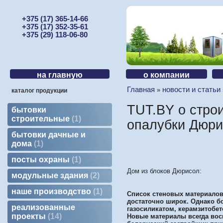
+375 (17) 365-14-66
+375 (17) 352-35-61
+375 (29) 118-06-80
на главную
о компании
Главная
новости и статьи
»
каталог продукции
TUT.BY о стро
бытовки
строительные
1
опалубки Дюри
бытовки дачные и
дома
1
посты охраны
1
Дом из блоков Дюрисол:
модульные здания
2
наше производство
1
Список стеновых материалов
достаточно широк. Однако 
реализованные
газосиликатом, керамзитобе
проекты
14
Новые материалы всегда вос