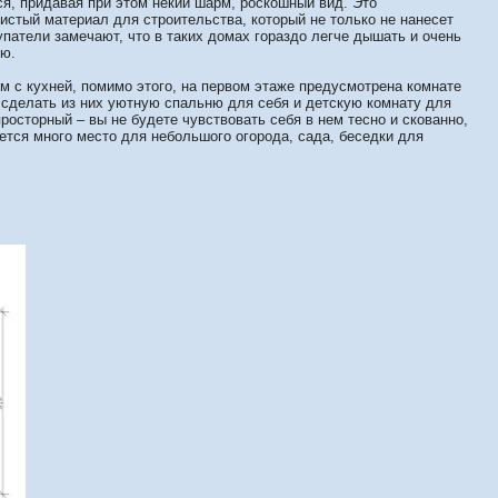
ся, придавая при этом некий шарм, роскошный вид. Это
чистый материал для строительства, который не только не нанесет
патели замечают, что в таких домах гораздо легче дышать и очень
ию.
ом с кухней, помимо этого, на первом этаже предусмотрена комнате
 сделать из них уютную спальню для себя и детскую комнату для
росторный – вы не будете чувствовать себя в нем тесно и скованно,
нется много место для небольшого огорода, сада, беседки для