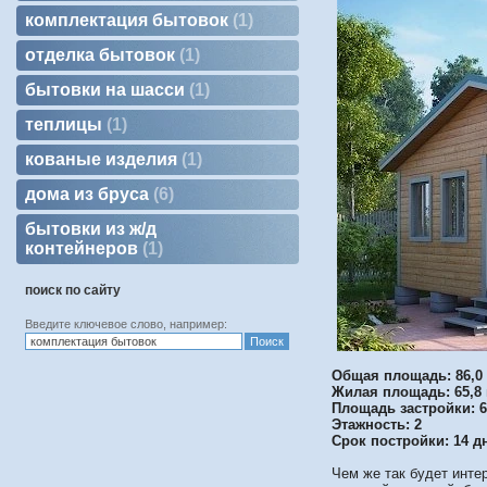
комплектация бытовок
1
отделка бытовок
1
бытовки на шасси
1
теплицы
1
кованые изделия
1
дома из бруса
6
бытовки из ж/д
контейнеров
1
поиск по сайту
Введите ключевое слово, например:
Общая площадь: 86,0 
Жилая площадь: 65,8 
Площадь застройки: 6
Этажность: 2
Срок постройки: 14 д
Чем же так будет инте