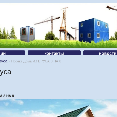
нии
контакты
новости
руса
»
Проект Дома ИЗ БРУСА 8 НА 8
руса
А 8 НА 8