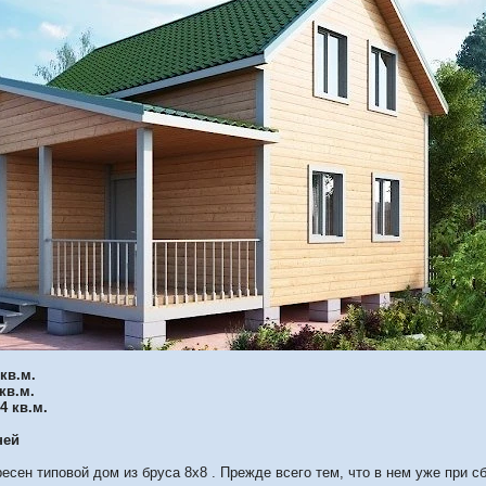
кв.м.
кв.м.
4 кв.м.
ней
ресен типовой дом из бруса 8х8 . Прежде всего тем, что в нем уже при 