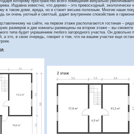
агодаря которому пространство всего помещения визуально увеличивает
рева. Издавна известно, что дерево – это превосходный, экологически 
у в таком доме, вреда, но и станет весьма полезным. Многие наши поку
едь он очень уютный и светлый, дарит внутреннее спокойствие и гармон
едставленному на сайте, на первом этаже располагаются гостиная – ряд
дних размеров и две комнаты размещены на втором этаже – вы сможете
акого типа будет украшением любого загородного участка. Он довольно п
, а это, в свою очередь, говорит о том, что на вашем участке еще оста
троек.
И: